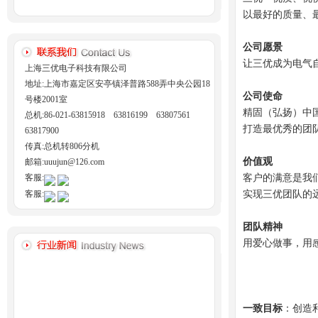
以最好的质量、
公司愿景
让三优成为电气
上海三优电子科技有限公司
地址:上海市嘉定区安亭镇泽普路588弄中央公园18
公司使命
号楼2001室
精固（弘扬）中
总机:86-021-63815918 63816199 63807561
打造最优秀的团
63817900
传真:总机转806分机
价值观
邮箱:uuujun@126.com
客户的满意是我
客服:
实现三优团队的
客服:
团队精神
用爱心做事，用
一致目标
：创造