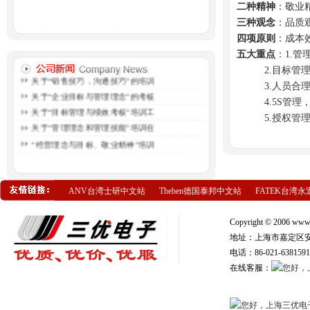
二种精神
：敬业
三种观念
：品质
组态软件人机界面设计步骤
四项原则
：成本效
人机界面在工业现场的位置分析
五大重点
：1.
现代伺服技术呈现最新十大发展趋势
2.目标管理
关于“销售技巧，沟通技巧”的培训
3.人员合理
关于“企业目标与管理理念”的考核
4.5S管理，
关于“目标管理与绩效考核”培训工
5.授权管理
关于“管理理念和管理技能”培训在
“经营理念与目标、敬业精神”培训
ANV台湾士研中文站
Theben德国泰邦中文站
FATEK台湾永
Copyright © 2006 
地址：上海市嘉定区安亭
电话：86-021-6381591
在线客服：